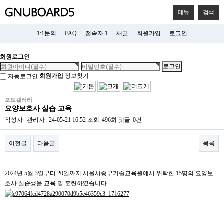
메뉴
검색
1:1문의
FAQ
접속자 1
새글
회원가입
로그인
회원로그인
회원가입
정보찾기
자동로그인
포토갤러리
요양보호사 실습 교육
작성자
관리자
24-05-21 16:52
조회
496회
댓글
0건
이전글
다음글
목록
본문
2024년 5월 3일부터 20일까지 서울시중부기술교육원에서 위탁한 15명의 요양보
호사 실습생을 교육 및 훈련하였습니다.