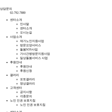
상담문의
02-792-7880
센터소개
인사말
센터소개
오시는길
사업소개
재가노인지원사업
방문요양서비스
돌봄SOS사업
가사간병방문지원사업
일상돌봄서비스 사업
후원안내
후원안내
후원신청
갤러리
포토갤러리
영상갤러리
고객센터
공지사항
각종문의
노인 인권 보호지침
노인 인권 보호지침